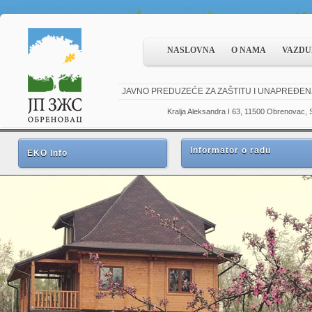
NASLOVNA
O NAMA
VAZDU
JAVNO PREDUZEĆE ZA ZAŠTITU I UNAPREĐEN
Kralja Aleksandra I 63, 11500 Obrenovac, S
Informator o radu
EKO Info