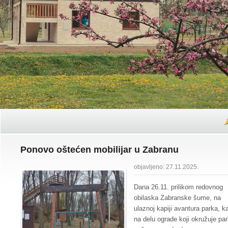
Ponovo oštećen mobilijar u Zabranu
objavljeno: 27.11.2025.
Dana 26.11. prilikom redovnog
obilaska Zabranske šume, na
ulaznoj kapiji avantura parka, ka
na delu ograde koji okružuje par