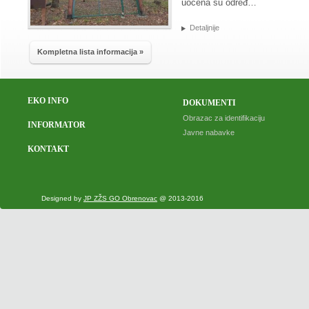
uočena su određ…
Detaljnije
Kompletna lista informacija »
EKO INFO
DOKUMENTI
Obrazac za identifikaciju
INFORMATOR
Javne nabavke
KONTAKT
Designed by
JP ZŽS GO Obrenovac
@ 2013-2016