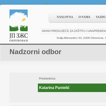
NASLOVNA
O NAMA
VAZDU
JAVNO PREDUZEĆE ZA ZAŠTITU I UNAPREĐEN
Kralja Aleksandra I 63, 11500 Obrenovac, S
Nadzorni odbor
Predsednica
Katarina Pantelić