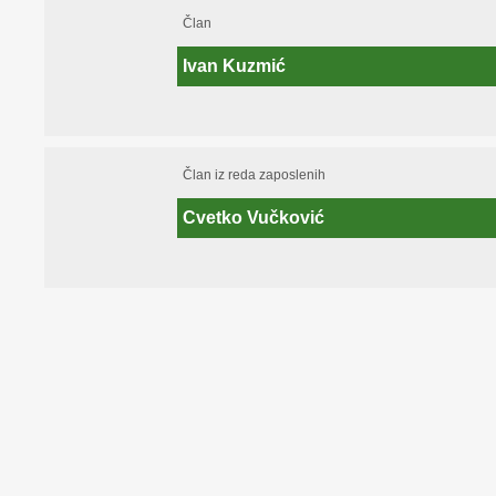
Član
Ivan Kuzmić
Član iz reda zaposlenih
Cvetko Vučković