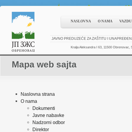
NASLOVNA
O NAMA
VAZDU
JAVNO PREDUZEĆE ZA ZAŠTITU I UNAPREĐEN
Kralja Aleksandra I 63, 11500 Obrenovac, S
Mapa web sajta
Naslovna strana
O nama
Dokumenti
Javne nabavke
Nadzorni odbor
Direktor