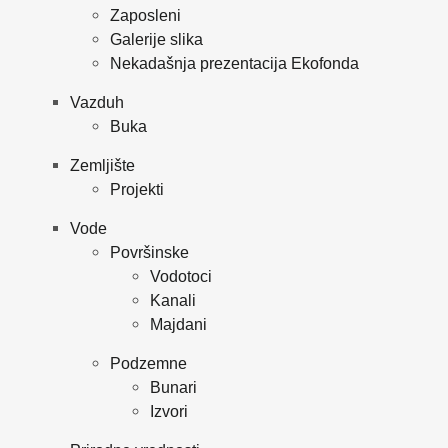
Zaposleni
Galerije slika
Nekadašnja prezentacija Ekofonda
Vazduh
Buka
Zemljište
Projekti
Vode
Površinske
Vodotoci
Kanali
Majdani
Podzemne
Bunari
Izvori