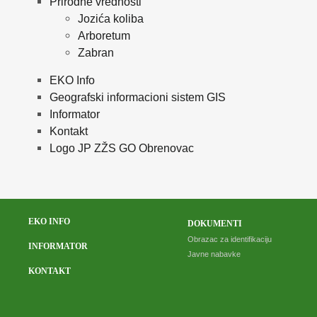
Prirodne vrednosti
Jozića koliba
Arboretum
Zabran
EKO Info
Geografski informacioni sistem GIS
Informator
Kontakt
Logo JP ZŽS GO Obrenovac
EKO INFO
DOKUMENTI
Obrazac za identifikaciju
INFORMATOR
Javne nabavke
KONTAKT