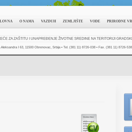
LOVNA
O NAMA
VAZDUH
ZEMLJIŠTE
VODE
PRIRODNE V
EĆE ZA ZAŠTITU I UNAPREĐENJE ŽIVOTNE SREDINE NA TERITORIJI GRADS
a Aleksandra I 63, 11500 Obrenovac, Srbija • Tel. (381 11) 8726-038 • Fax. (381 11) 8726-538