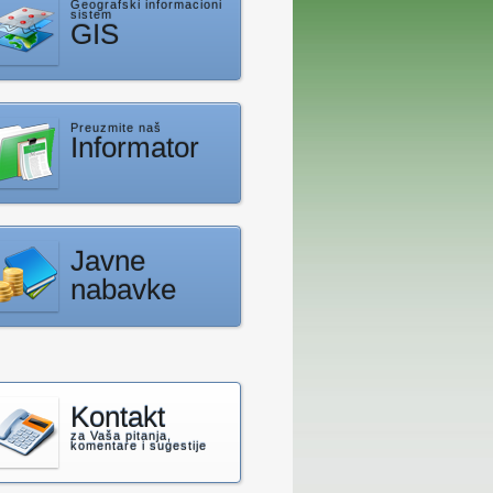
Geografski informacioni
sistem
GIS
Preuzmite naš
Informator
Javne
nabavke
Kontakt
za Vaša pitanja,
komentare i sugestije