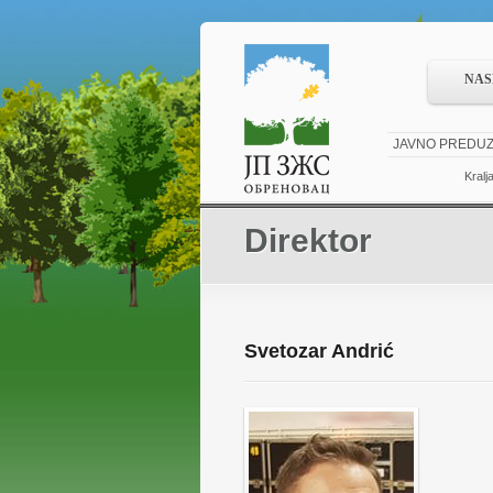
NAS
JAVNO PREDUZ
Kralj
Direktor
Svetozar Andrić