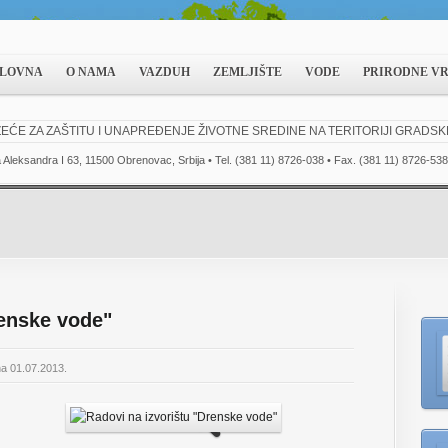
LOVNA
O NAMA
VAZDUH
ZEMLJIŠTE
VODE
PRIRODNE V
EĆE ZA ZAŠTITU I UNAPREĐENJE ŽIVOTNE SREDINE NA TERITORIJI GRADS
a Aleksandra I 63, 11500 Obrenovac, Srbija • Tel. (381 11) 8726-038 • Fax. (381 11) 8726-538
renske vode"
na 01.07.2013.