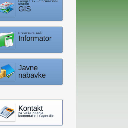
Geografski informacioni
sistem
GIS
Preuzmite naš
Informator
Javne
nabavke
Kontakt
za Vaša pitanja,
komentare i sugestije