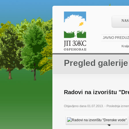
NAS
JAVNO PREDUZ
Kralj
Pregled galerije
Radovi na izvorištu "D
Objavljeno dana 01.07.2013. - Poslednja izme