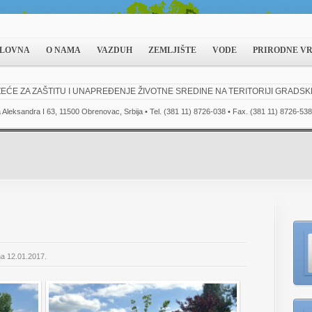
LOVNA
O NAMA
VAZDUH
ZEMLJIŠTE
VODE
PRIRODNE V
EĆE ZA ZAŠTITU I UNAPREĐENJE ŽIVOTNE SREDINE NA TERITORIJI GRADS
a Aleksandra I 63, 11500 Obrenovac, Srbija • Tel. (381 11) 8726-038 • Fax. (381 11) 8726-538
na 12.01.2017.