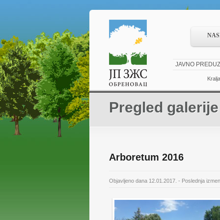
NAS
JAVNO PREDUZ
Kralj
Pregled galerije
Arboretum 2016
Objavljeno dana 12.01.2017. - Poslednja izme