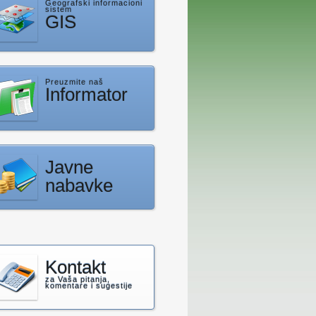
Geografski informacioni
sistem
GIS
Preuzmite naš
Informator
Javne
nabavke
Kontakt
za Vaša pitanja,
komentare i sugestije