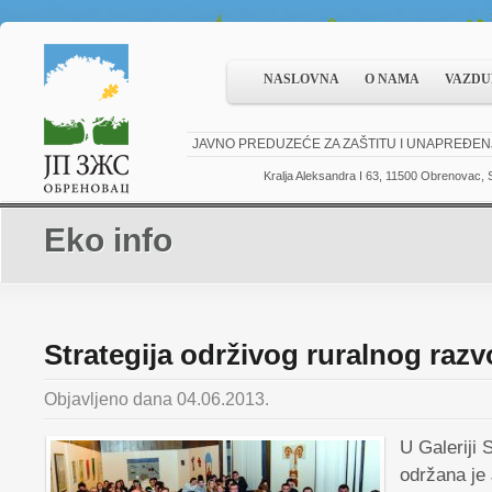
NASLOVNA
O NAMA
VAZDU
JAVNO PREDUZEĆE ZA ZAŠTITU I UNAPREĐEN
Kralja Aleksandra I 63, 11500 Obrenovac, S
Eko info
Strategija održivog ruralnog razv
Objavljeno dana 04.06.2013.
U Galeriji 
održana je