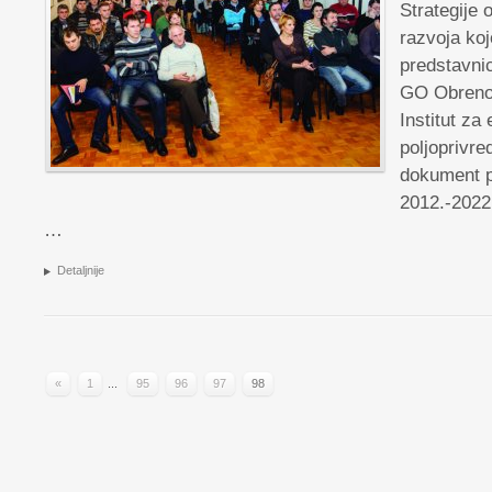
Strategije 
razvoja koj
predstavnic
GO Obrenov
Institut za
poljoprivre
dokument p
2012.-2022
…
Detaljnije
«
1
...
95
96
97
98