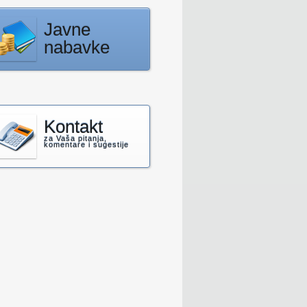
Javne
nabavke
Kontakt
za Vaša pitanja,
komentare i sugestije