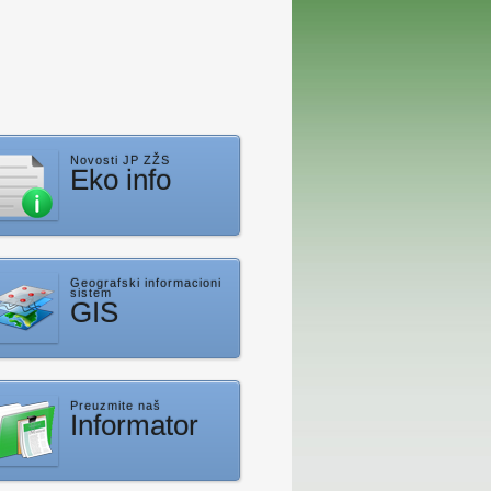
Novosti JP ZŽS
Eko info
Geografski informacioni
sistem
GIS
Preuzmite naš
Informator