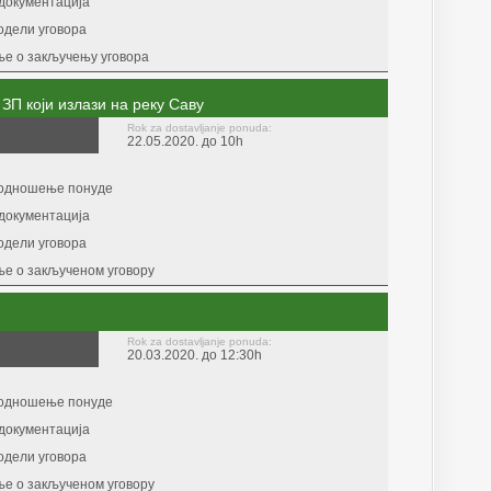
документација
одели уговора
е о закључењу уговора
П који излази на реку Саву
Rok za dostavljanje ponuda:
22.05.2020. до 10h
подношење понуде
документација
одели уговора
е о закљученом уговору
Rok za dostavljanje ponuda:
20.03.2020. до 12:30h
подношење понуде
документација
одели уговора
е о закљученом уговору