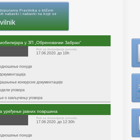
 dopunama Pravilnika o bližem
ih nabavki i nabavki na koje se
vilnik
мобилијара у ЗП „Обреновачки Забран“
Rok za dostavljanje ponuda:
17.06.2020. до 10h
подношење понуде
документација
ојашњење конкурсне документације
одели уговора
е о закључењу уговора
за уређење јавних површина
Rok za dostavljanje ponuda:
17.06.2020. до 12:30h
подношење понуде