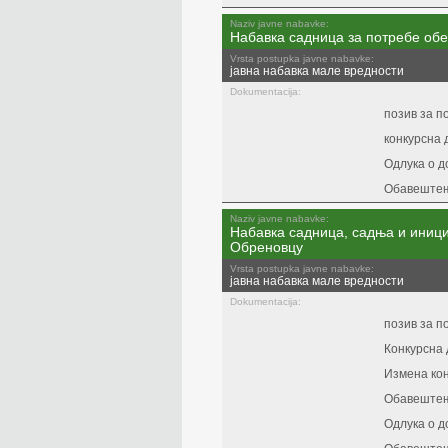
Naziv javne nabavke:
Набавка садница за потребе об
Vrsta postupka javne nabavke:
јавна набавка мале вредности
Dokumentacija:
позив за 
конкурсна 
Одлука о д
Обавештењ
Naziv javne nabavke:
Набавка садница, садња и иници
Обреновцу
Vrsta postupka javne nabavke:
јавна набавка мале вредности
Dokumentacija:
позив за 
Конкурсна 
Измена кон
Обавештењ
Одлука о д