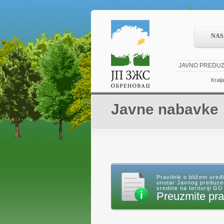
NAS
JAVNO PREDUZ
Kralj
Javne nabavke
Pravilnik o bližem ure
unutar Javnog preduzeć
sredine na teritoriji 
Preuzmite pra