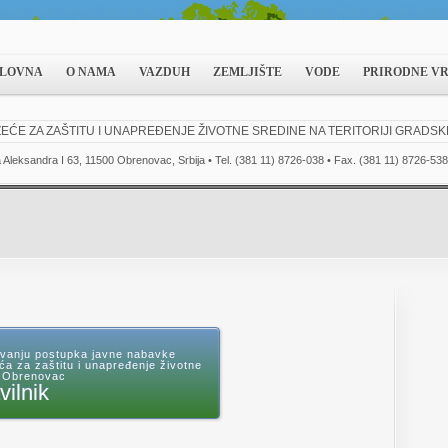
LOVNA
O NAMA
VAZDUH
ZEMLJIŠTE
VODE
PRIRODNE V
EĆE ZA ZAŠTITU I UNAPREĐENJE ŽIVOTNE SREDINE NA TERITORIJI GRADS
a Aleksandra I 63, 11500 Obrenovac, Srbija • Tel. (381 11) 8726-038 • Fax. (381 11) 8726-538
đivanju postupka javne nabavke
a za zaštitu i unapređenje životne
GO Obrenovac
vilnik