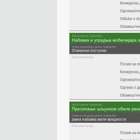
Конкурсна 
Одговор/п
Odluka o d
Обавештењ
Naziv javne nabavke:
Набавка и уградња мобилијара 
Vrsta postupka javne nabavke:
Отворени поступак
Dokumentacija:
Позив за 
Конкурсна 
Одговор/п
Одлука о д
Обавештењ
Naziv javne nabavke:
Пресипање шљунком обале реке
Vrsta postupka javne nabavke:
јавна набавка мале вредности
Dokumentacija:
Позив за 