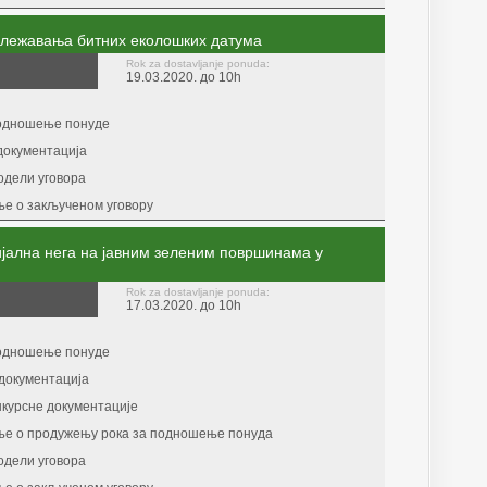
ележавања битних еколошких датума
Rok za dostavljanje ponuda:
19.03.2020. до 10h
подношење понуде
документација
одели уговора
е о закљученом уговору
јална нега на јавним зеленим површинама у
Rok za dostavljanje ponuda:
17.03.2020. до 10h
подношење понуде
документација
курсне документације
е о продужењу рока за подношење понуда
одели уговора