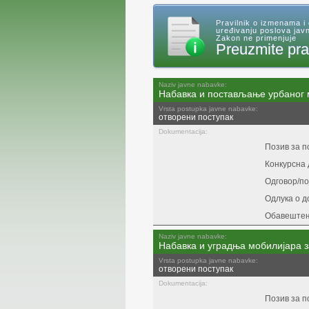
Pravilnik o izmenama i
uređivanju poslova javn
Zakon ne primenjuje
Preuzmite pra
Naziv javne nabavke:
Набавка и постављање урбаног 
Vrsta postupka javne nabavke:
отворени поступак
Dokumentacija:
Позив за 
Конкурсна 
Одговор/п
Одлука о д
Обавештењ
Naziv javne nabavke:
Набавка и уградња мобилијара 
Vrsta postupka javne nabavke:
отворени поступак
Dokumentacija:
Позив за 