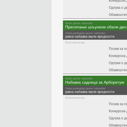
Конкурсна 
Одлука о д
Обавештењ
Naziv javne nabavke:
Пресипање шљунком обале-део З
Vrsta postupka javne nabavke:
јавна набавка мале вредности
Dokumentacija:
Позив за 
Конкурсна 
Одлука о д
Обавештењ
Naziv javne nabavke:
Набавка садница за Арборетум
Vrsta postupka javne nabavke:
јавна набавка мале вредности
Dokumentacija:
Позив за 
Конкурсна 
Одлука о д
Обавештењ