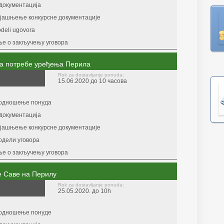
документација
ојашњење конкурсне документације
odeli ugovora
е о закључењу уговора
за потребе уређења Перила
Rok za dostavljanje ponuda:
15.06.2020 до 10 часова
подношење понуда
документација
ојашњење конкурсне документације
одели уговора
е о закључењу уговора
 Саве на Перилу
Rok za dostavljanje ponuda:
25.05.2020. до 10h
подношење понуде